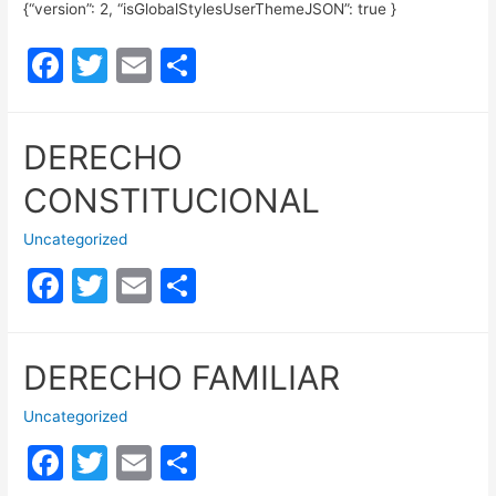
o
{“version”: 2, “isGlobalStylesUserThemeJSON”: true }
o
F
T
E
S
k
a
w
m
h
c
itt
ai
ar
DERECHO
e
er
l
e
CONSTITUCIONAL
b
o
Uncategorized
o
F
T
E
S
k
a
w
m
h
c
itt
ai
ar
DERECHO FAMILIAR
e
er
l
e
b
Uncategorized
o
F
T
E
S